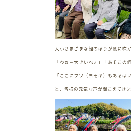
大小さまざまな鯉のぼりが風に吹
「わぁ～大きいねぇ」「あそこの
「ここにフツ（ヨモギ）もあるば
と、皆様の元気な声が聞こえてき