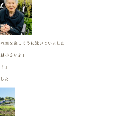
かれ空を楽しそうに泳いでいました
鯉は小さいよ」
い！」
ました