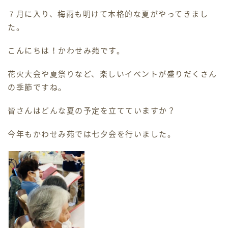
７月に入り、梅雨も明けて本格的な夏がやってきまし
ホームヘルパー
た。
デイケア
こんにちは！かわせみ苑です。
花火大会や夏祭りなど、楽しいイベントが盛りだくさん
ケアマネジャー
の季節ですね。
採用情報
皆さんはどんな夏の予定を立てていますか？
今年もかわせみ苑では七夕会を行いました。
交通アクセス
お問い合わせ
お知らせ・ブログ