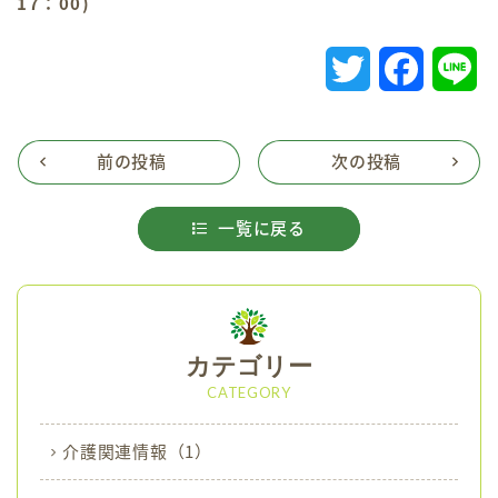
17：00)
T
F
L
w
a
i
i
c
n
前の投稿
次の投稿
t
e
e
一覧に戻る
t
b
e
o
r
o
カテゴリー
k
CATEGORY
介護関連情報
（1）