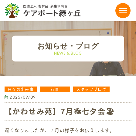
〒864-0041 熊本県荒尾市荒尾4186-15
0968-65-5111
お知らせ・ブログ
tel.
NEWS & BLOG
【お電話受付時間】平日9:00〜17:00
FAX：0968-65-5118
メールでのお問い合わせ
日々の出来事
行事
スタッフブログ
2025/09/09
施設のご案内
【かわせみ苑】7月🎋七夕会🏖️
有料老人ホーム
遅くなりましたが、７月の様子をお伝えします。