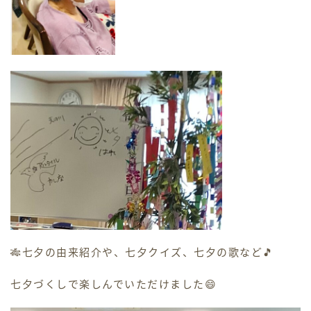
かわせみ苑
プライバシーポリシー
重要事項説明書
新生翠病院
白寿園
地域密着型サービス
小規模多機能ホーム
🎋七夕の由来紹介や、七夕クイズ、七夕の歌など🎵
七夕づくしで楽しんでいただけました😄