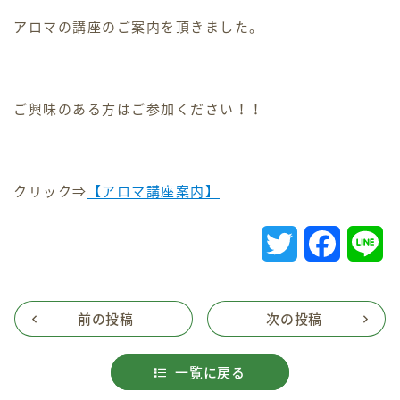
アロマの講座のご案内を頂きました。
ホームヘルパー
デイケア
ご興味のある方はご参加ください！！
ケアマネジャー
採用情報
クリック⇒
【アロマ講座案内】
交通アクセス
T
F
L
w
a
i
お問い合わせ
i
c
n
前の投稿
次の投稿
お知らせ・ブログ
t
e
e
一覧に戻る
t
b