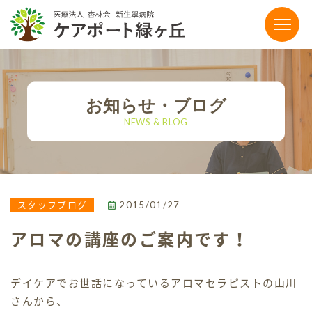
〒864-0041 熊本県荒尾市荒尾4186-15
0968-65-5111
お知らせ・ブログ
tel.
NEWS & BLOG
【お電話受付時間】平日9:00〜17:00
FAX：0968-65-5118
メールでのお問い合わせ
2015/01/27
スタッフブログ
アロマの講座のご案内です！
施設のご案内
デイケアでお世話になっているアロマセラピストの山川
有料老人ホーム
さんから、