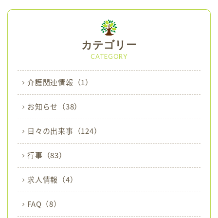
かわせみ苑
e
o
プライバシーポリシー
r
o
カテゴリー
k
CATEGORY
重要事項説明書
介護関連情報
（1）
新生翠病院
白寿園
お知らせ
（38）
地域密着型サービス
小規模多機能ホーム
日々の出来事
（124）
行事
（83）
求人情報
（4）
FAQ
（8）