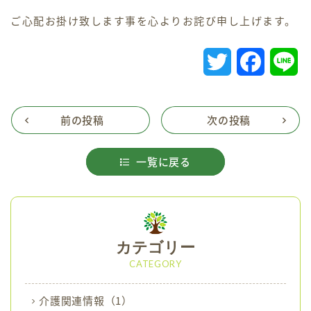
かわせみ苑
ご心配お掛け致します事を心よりお詫び申し上げます。
プライバシーポリシー
T
F
L
重要事項説明書
w
a
i
i
c
n
前の投稿
次の投稿
新生翠病院
白寿園
t
e
e
一覧に戻る
t
b
地域密着型サービス
小規模多機能ホーム
e
o
r
o
カテゴリー
k
CATEGORY
介護関連情報
（1）