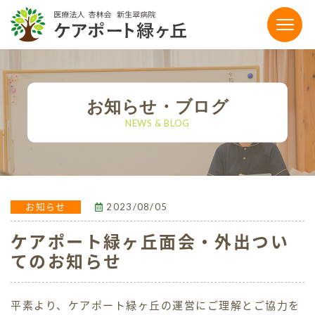
〒864-0041 熊本県荒尾市荒尾4186-15
0968-65-5111
お知らせ・ブログ
tel.
NEWS & BLOG
【お電話受付時間】平日9:00〜17:00
FAX：0968-65-5118
メールでのお問い合わせ
2023/08/05
お知らせ
ケアポート緑ヶ丘面会・外出つい
施設のご案内
てのお知らせ
有料老人ホーム
平素より、ケアポート緑ヶ丘の運営にご理解とご協力を