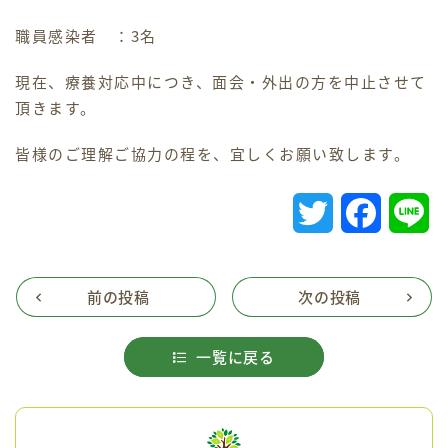
かわせみ苑
職員感染者 ：3名
プライバシーポリシー
現在、療養対応中につき、面会・外出の方を中止させて
頂きます。
重要事項説明書
皆様のご理解ご協力の程を、宜しくお願い致します。
新生翠病院
白寿園
T
F
L
w
a
i
地域密着型サービス
小規模多機能ホーム
i
c
n
前の投稿
次の投稿
t
e
e
一覧に戻る
t
b
e
o