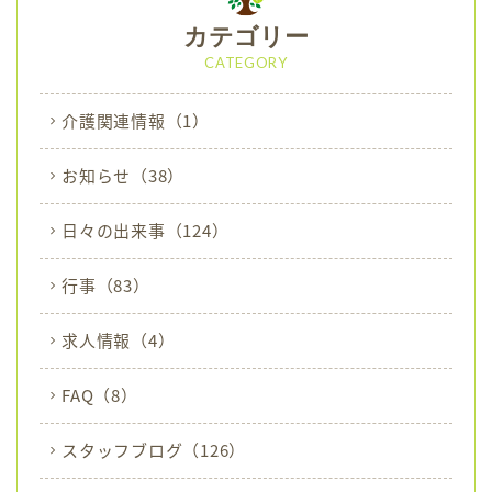
r
o
カテゴリー
k
CATEGORY
介護関連情報
（1）
お知らせ
（38）
日々の出来事
（124）
行事
（83）
求人情報
（4）
FAQ
（8）
スタッフブログ
（126）