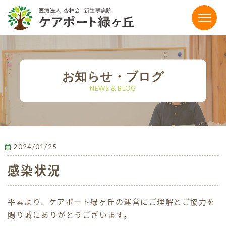
〒864-0041 熊本県荒尾市荒尾4186-15
0968-65-5111
お知らせ・ブログ
tel.
NEWS & BLOG
【お電話受付時間】平日9:00〜17:00
FAX：0968-65-5118
メールでのお問い合わせ
2024/01/25
感染状況
施設のご案内
平素より、ケアポート緑ヶ丘の運営にご理解とご協力を
有料老人ホーム
賜り誠にありがとうございます。