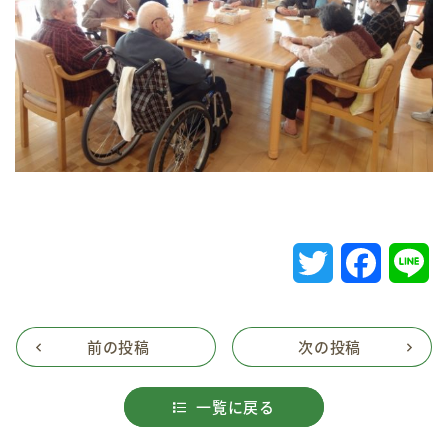
T
F
L
w
a
i
i
c
n
前の投稿
次の投稿
t
e
e
一覧に戻る
t
b