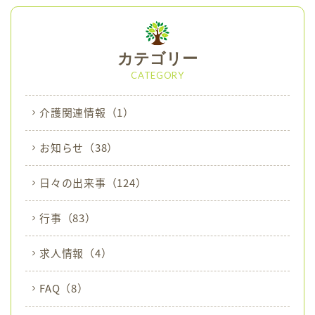
e
o
r
o
カテゴリー
k
CATEGORY
介護関連情報
（1）
お知らせ
（38）
日々の出来事
（124）
行事
（83）
求人情報
（4）
FAQ
（8）