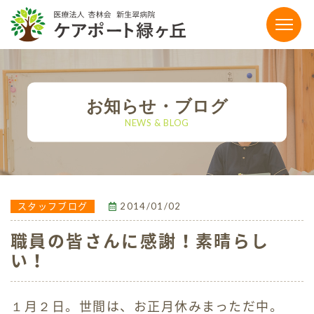
〒864-0041 熊本県荒尾市荒尾4186-15
0968-65-5111
お知らせ・ブログ
tel.
NEWS & BLOG
【お電話受付時間】平日9:00〜17:00
FAX：0968-65-5118
メールでのお問い合わせ
2014/01/02
スタッフブログ
職員の皆さんに感謝！素晴らし
施設のご案内
い！
有料老人ホーム
１月２日。世間は、お正月休みまっただ中。