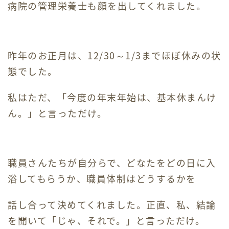
かわせみ苑
病院の管理栄養士も顔を出してくれました。
プライバシーポリシー
昨年のお正月は、12/30～1/3までほぼ休みの状
重要事項説明書
態でした。
新生翠病院
私はただ、「今度の年末年始は、基本休まんけ
白寿園
ん。」と言っただけ。
地域密着型サービス
小規模多機能ホーム
職員さんたちが自分らで、どなたをどの日に入
浴してもらうか、職員体制はどうするかを
話し合って決めてくれました。正直、私、結論
を聞いて「じゃ、それで。」と言っただけ。