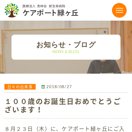
〒864-0041 熊本県荒尾市荒尾4186-15
0968-65-5111
お知らせ・ブログ
tel.
NEWS & BLOG
【お電話受付時間】平日9:00〜17:00
FAX：0968-65-5118
メールでのお問い合わせ
2018/08/27
日々の出来事
１００歳のお誕生日おめでとうご
施設のご案内
ざいます！
有料老人ホーム
８月２３日（木）に、ケアポート緑ヶ丘にご入