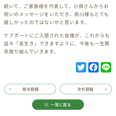
かわせみ苑
続いて、ご家族様を代表して、ひ孫さんからお
祝いのメッセージをいただき、前川様もとても
プライバシーポリシー
嬉しかったのではないかと思います。
重要事項説明書
ケアポートにご入居された皆様が、これからも
益々『長生き』できますように、今後も一生懸
新生翠病院
命取り組んでいきます。
白寿園
T
F
L
地域密着型サービス
小規模多機能ホーム
w
a
i
i
c
n
前の投稿
次の投稿
t
e
e
一覧に戻る
t
b