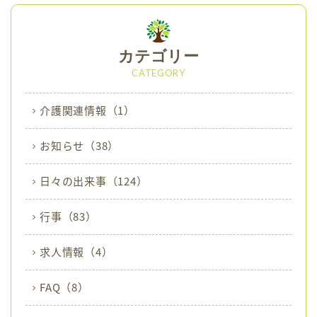
e
o
r
o
カテゴリー
k
CATEGORY
介護関連情報
（1）
お知らせ
（38）
日々の出来事
（124）
行事
（83）
求人情報
（4）
FAQ
（8）