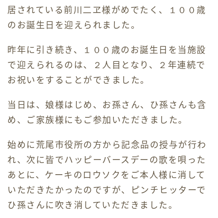
居されている前川二ヱ様がめでたく、１００歳
ホームヘルパー
のお誕生日を迎えられました。
デイケア
昨年に引き続き、１００歳のお誕生日を当施設
で迎えられるのは、２人目となり、２年連続で
ケアマネジャー
お祝いをすることができました。
採用情報
当日は、娘様はじめ、お孫さん、ひ孫さんも含
め、ご家族様にもご参加いただきました。
交通アクセス
始めに荒尾市役所の方から記念品の授与が行わ
れ、次に皆でハッピーバースデーの歌を唄った
お問い合わせ
あとに、ケーキのロウソクをご本人様に消して
いただきたかったのですが、ピンチヒッターで
お知らせ・ブログ
ひ孫さんに吹き消していただきました。