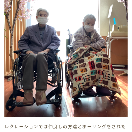
かわせみ苑
プライバシーポリシー
重要事項説明書
新生翠病院
白寿園
地域密着型サービス
小規模多機能ホーム
レクレーションでは仲良しの方達とボーリングをされた