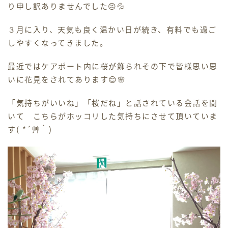
り申し訳ありませんでした😣💦
ホームヘルパー
３月に入り、天気も良く温かい日が続き、有料でも過ご
しやすくなってきました。
デイケア
最近ではケアポート内に桜が飾られその下で皆様思い思
ケアマネジャー
いに花見をされてあります😊🌸
「気持ちがいいね」「桜だね」と話されている会話を聞
採用情報
いて こちらがホッコリした気持ちにさせて頂いていま
す( *´艸｀)
交通アクセス
お問い合わせ
お知らせ・ブログ