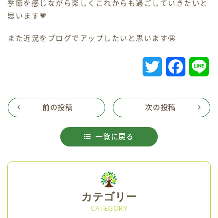
季節を感じながら楽しくこれからも過ごしていきたいと
思います💗
また近況をブログでアップしたいと思います🤩
T
F
L
w
a
i
i
c
n
前の投稿
次の投稿
t
e
e
一覧に戻る
t
b
e
o
r
o
カテゴリー
k
CATEGORY