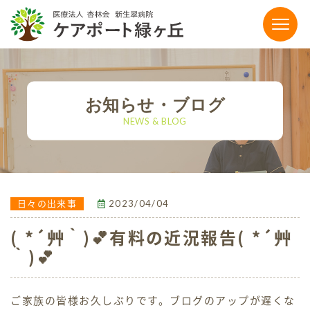
〒864-0041 熊本県荒尾市荒尾4186-15
0968-65-5111
お知らせ・ブログ
tel.
NEWS & BLOG
【お電話受付時間】平日9:00〜17:00
FAX：0968-65-5118
メールでのお問い合わせ
2023/04/04
日々の出来事
( *´艸｀)💕有料の近況報告( *´艸
施設のご案内
｀)💕
有料老人ホーム
ご家族の皆様お久しぶりです。ブログのアップが遅くな