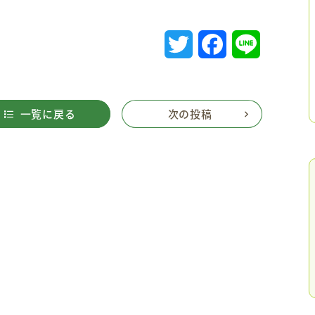
T
F
L
w
a
i
i
c
n
一覧に戻る
次の投稿
t
e
e
t
b
e
o
r
o
k